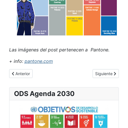
Las imágenes del post pertenecen a Pantone.
+ info:
pantone.com
Artículo anterior: Nos especializamos en ti
Artículo siguient
Anterior
Siguiente
ODS Agenda 2030