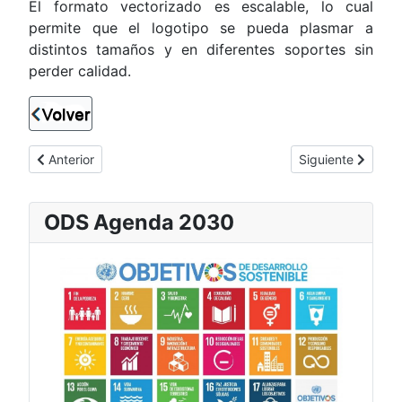
El formato vectorizado es escalable, lo cual
permite que el logotipo se pueda plasmar a
distintos tamaños y en diferentes soportes sin
perder calidad.
Artículo anterior: Desarrollo y diseño web
Artículo siguient
Anterior
Siguiente
ODS Agenda 2030